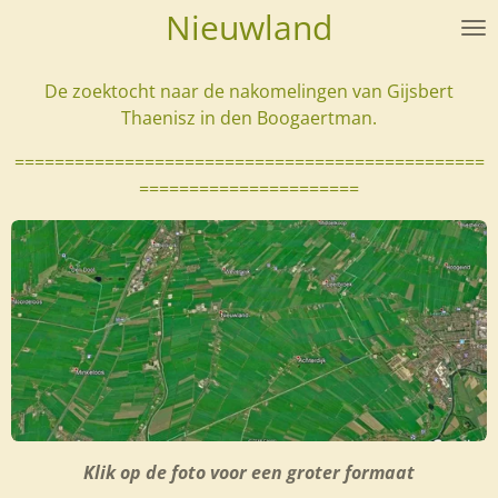
Nieuwland
Ga
direct
naar
De zoektocht naar de nakomelingen van Gijsbert
de
Thaenisz in den Boogaertman.
hoofdinhoud
===============================================
======================
Klik op de foto voor een groter formaat